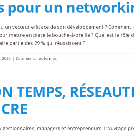
es pour un network
–
2e
éd.
:
u un vecteur efficace de son développement ? Comment i
Une
our mettre en place le bouche-à-oreille ? Quel est le rôl
seule
rencontre
aire partie des 29 % qui réussissent ?
peut
changer
sur
et 2026
|
Commentaires fermés
votre
Réussir
vie
grâce
d’entrepreneur
au
!
N TEMPS, RÉSEAUT
bouche-
à-
oreille
CRE
:
52
stratégies
pour
 gestionnaires, managers et entrepreneurs. L’ouvrage pr
un