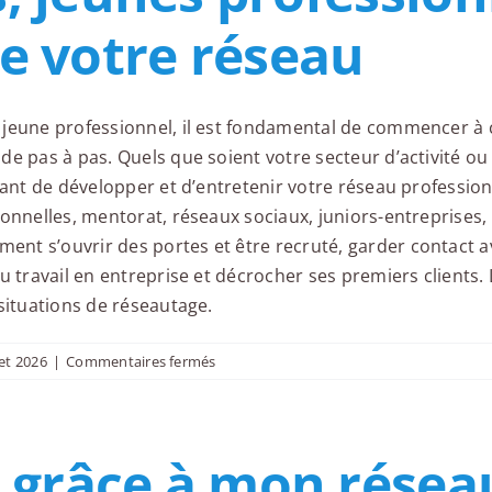
e votre réseau
jeune professionnel, il est fondamental de commencer à c
e pas à pas. Quels que soient votre secteur d’activité ou
tant de développer et d’entretenir votre réseau professionn
onnelles, mentorat, réseaux sociaux, juniors-entreprises, e
nt s’ouvrir des portes et être recruté, garder contact a
u travail en entreprise et décrocher ses premiers clients.
situations de réseautage.
sur
let 2026
|
Commentaires fermés
Étudiants,
jeunes
professionnels
s grâce à mon réseau
:
comment