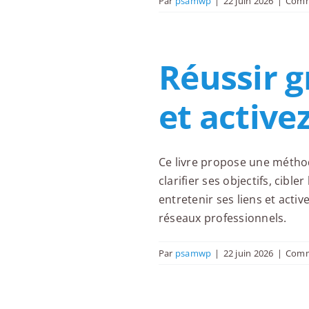
Par
psamwp
|
22 juin 2026
|
Comm
Réussir g
et active
Ce livre propose une méthod
clarifier ses objectifs, cibl
entretenir ses liens et act
réseaux professionnels.
Par
psamwp
|
22 juin 2026
|
Comm