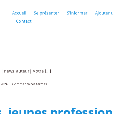
Accueil
Se présenter
S’informer
Ajouter 
Contact
news_auteur| Votre [...]
sur
 2026
|
Commentaires fermés
À
venir
s, jeunes professio