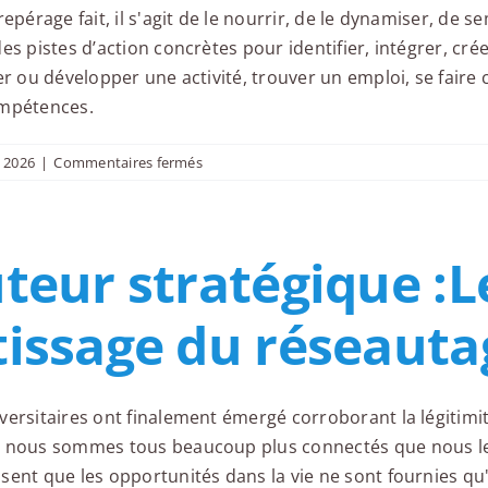
epérage fait, il s'agit de le nourrir, de le dynamiser, de 
es pistes d’action concrètes pour identifier, intégrer, cr
er ou développer une activité, trouver un emploi, se faire 
ompétences.
sur
n 2026
|
Commentaires fermés
Cultivez
votre
réseau
teur stratégique :L
:
Savoir-
vivre
issage du réseauta
et
savoir-
faire
des
ersitaires ont finalement émergé corroborant la légitimité
réseauteurs
 nous sommes tous beaucoup plus connectés que nous le ré
sent que les opportunités dans la vie ne sont fournies qu