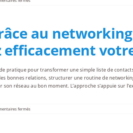
sur
entaires fermés
Le
carnet
d’influence
râce au networking
z efficacement votr
e pratique pour transformer une simple liste de contacts e
er les bonnes relations, structurer une routine de networki
iver son réseau au bon moment. L’approche s’appuie sur l’
sur
entaires fermés
Réussir
grâce
au