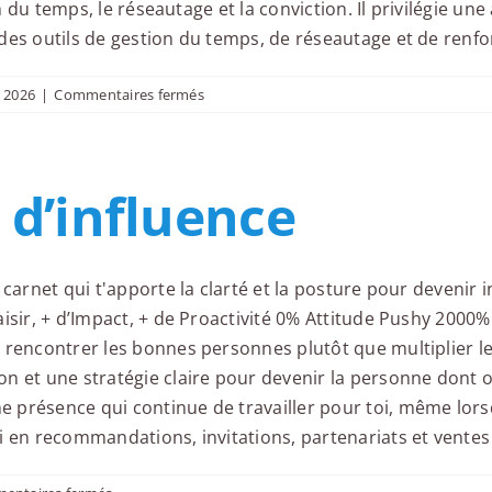
ion du temps, le réseautage et la conviction. Il privilégie 
networking
performant
des outils de gestion du temps, de réseautage et de renfo
sur
n 2026
|
Commentaires fermés
GÉRER
SON
TEMPS,
 d’influence
RÉSEAUTER,
CONVAINCRE
 carnet qui t'apporte la clarté et la posture pour deveni
isir, + d’Impact, + de Proactivité 0% Attitude Pushy 2000
 rencontrer les bonnes personnes plutôt que multiplier le
n et une stratégie claire pour devenir la personne dont o
 présence qui continue de travailler pour toi, même lor
i en recommandations, invitations, partenariats et vente