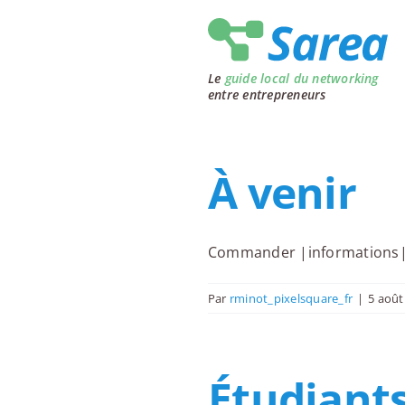
Passer
au
contenu
Le
guide local du networking
entre entrepreneurs
À venir
Commander |informations| |
Par
rminot_pixelsquare_fr
|
5 août
Étudiant