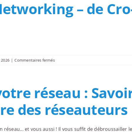
 Networking – de Cr
networking
–
Construisez
et
activez
efficacement
votre
réseau
sur
n 2026
|
Commentaires fermés
L’art
du
Networking
votre réseau : Savoir
–
de
Cro-
ire des réseauteurs
Magnon
à
Linkedin
éseau... et vous aussi ! Il vous suffit de débroussailler l