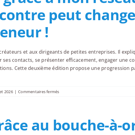
construire
contre peut changer
votre
réseau
eneur !
créateurs et aux dirigeants de petites entreprises. Il exp
er ses contacts, se présenter efficacement, engager une 
ions. Cette deuxième édition propose une progression pa
sur
let 2026
|
Commentaires fermés
Je
réussis
grâce
râce au bouche-à-ore
à
mon
réseau