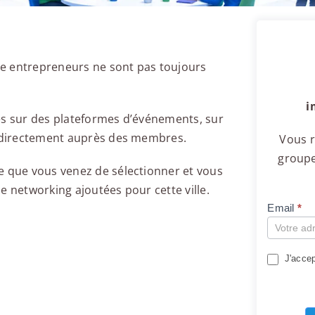
e entrepreneurs ne sont pas toujours
i
es sur des plateformes d’événements, sur
u directement auprès des membres.
Vous r
groupe
e que vous venez de sélectionner et vous
e networking ajoutées pour cette ville.
Email
*
Compte
J'accep