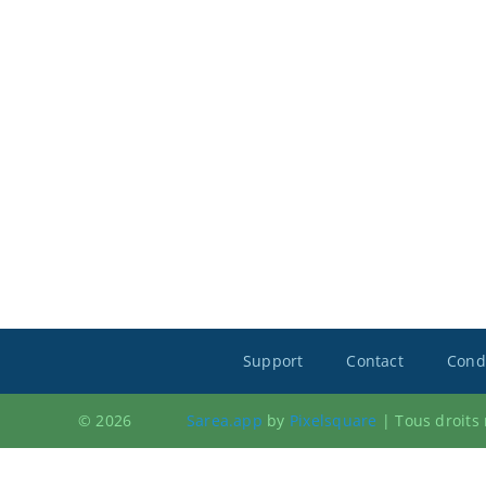
Support
Contact
Condi
© 2026
Sarea.app
by
Pixelsquare
|
Tous droits