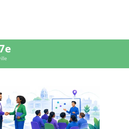
17e
ille