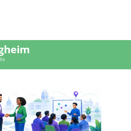
igheim
lle