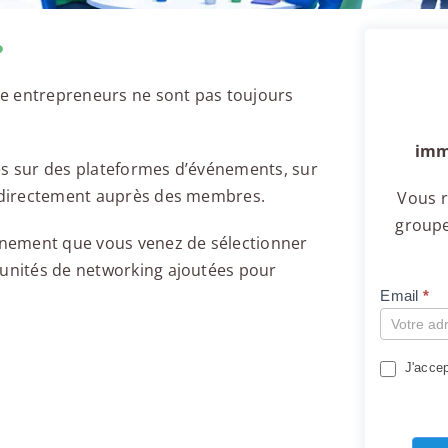
?
e entrepreneurs ne sont pas toujours
imm
es sur des plateformes d’événements, sur
u directement auprès des membres.
Vous r
groupe
vénement que vous venez de sélectionner
tunités de networking ajoutées pour
Email
*
Compte
J'accep