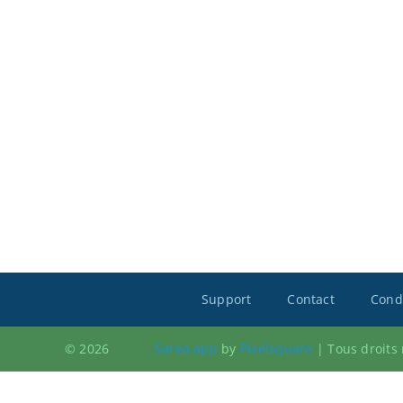
Support
Contact
Condi
© 2026
Sarea.app
by
Pixelsquare
|
Tous droits