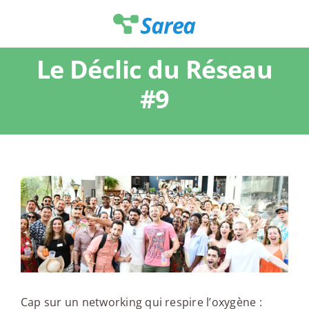
Passer
au
contenu
Le Déclic du Réseau
#9
Cap sur un networking qui respire l’oxygène :