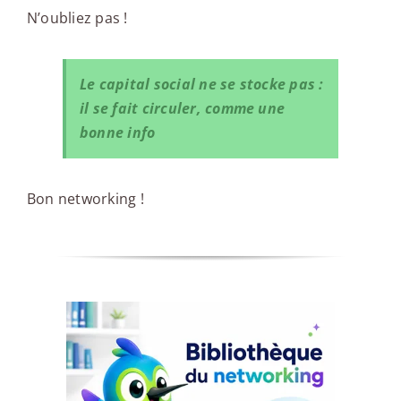
N’oubliez pas !
Le capital social ne se stocke pas :
il se fait circuler, comme une
bonne info
Bon networking !