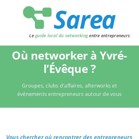
Passer
au
contenu
Le
guide local du networking
entre entrepreneurs
Où networker à Yvré-
l’Évêque ?
Groupes, clubs d'affaires, afterworks et
événements entrepreneurs autour de vous
Vous cherchez où rencontrer des entrepreneurs