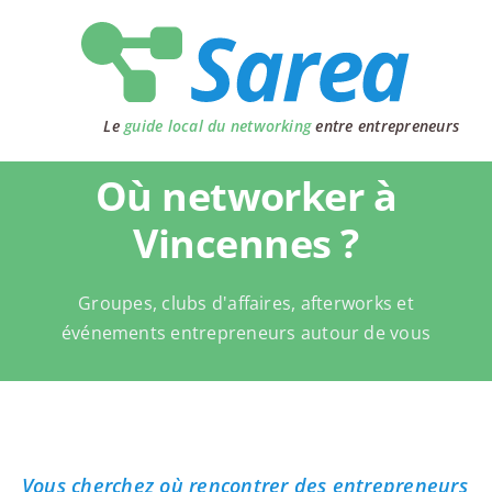
Passer
au
contenu
Le
guide local du networking
entre entrepreneurs
Où networker à
Vincennes ?
Groupes, clubs d'affaires, afterworks et
événements entrepreneurs autour de vous
Vous cherchez où rencontrer des entrepreneurs