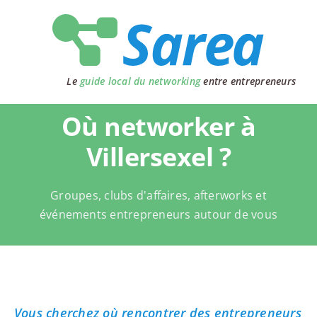
Passer
au
contenu
Le
guide local du networking
entre entrepreneurs
Où networker à
Villersexel ?
Groupes, clubs d'affaires, afterworks et
événements entrepreneurs autour de vous
Vous cherchez où rencontrer des entrepreneurs