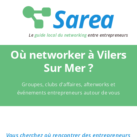
Passer
au
contenu
Le
guide local du networking
entre entrepreneurs
Où networker à Vilers
Sur Mer ?
Groupes, clubs d'affaires, afterworks et
événements entrepreneurs autour de vous
Vous cherchez où rencontrer des entrepreneurs