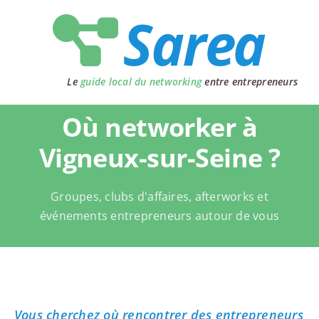
Passer
au
contenu
Le
guide local du networking
entre entrepreneurs
Où networker à
Vigneux-sur-Seine ?
Groupes, clubs d'affaires, afterworks et
événements entrepreneurs autour de vous
Vous cherchez où rencontrer des entrepreneurs