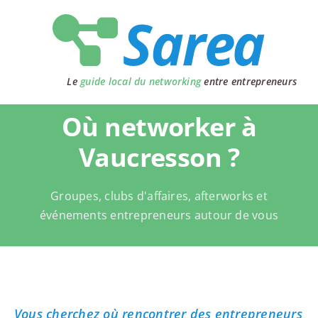
Passer
au
contenu
Le
guide local du networking
entre entrepreneurs
Où networker à
Vaucresson ?
Groupes, clubs d'affaires, afterworks et
événements entrepreneurs autour de vous
Vous cherchez où rencontrer des entrepreneurs