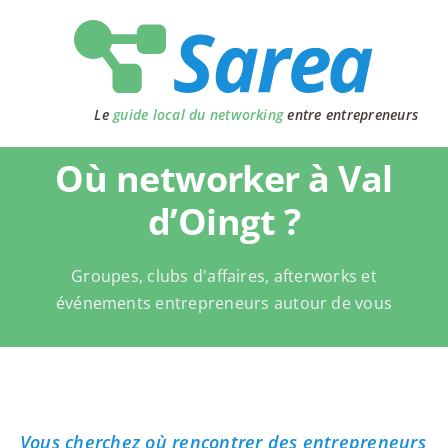
Passer
au
contenu
Le
guide local du networking
entre entrepreneurs
Où networker à Val
d’Oingt ?
Groupes, clubs d'affaires, afterworks et
événements entrepreneurs autour de vous
Vous cherchez où rencontrer des entrepreneurs