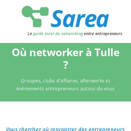
Passer
au
contenu
Le
guide local du networking
entre entrepreneurs
Où networker à Tulle
?
Groupes, clubs d'affaires, afterworks et
événements entrepreneurs autour de vous
Vous cherchez où rencontrer des entrepreneurs