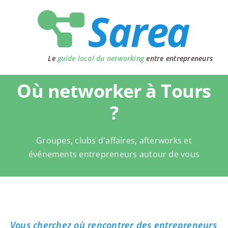
Passer
au
contenu
Le
guide local du networking
entre entrepreneurs
Où networker à Tours
?
Groupes, clubs d'affaires, afterworks et
événements entrepreneurs autour de vous
Vous cherchez où rencontrer des entrepreneurs