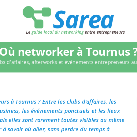
Le
guide local du networking
entre entrepreneurs
Où networker à Tournus 
bs d'affaires, afterworks et événements entrepreneurs a
s à Tournus ? Entre les clubs d’affaires, les
business, les événements ponctuels et les lieux
ais elles sont rarement toutes visibles au même
 à savoir où aller, sans perdre du temps à