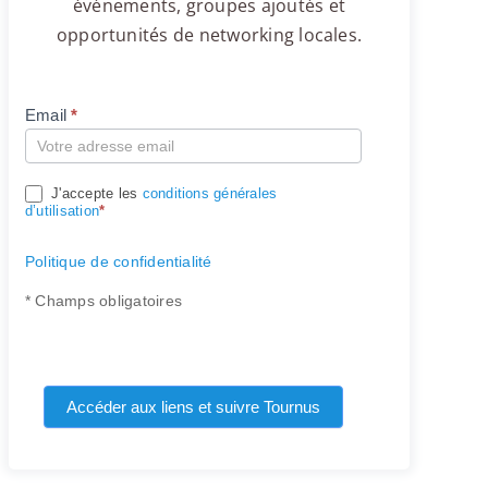
événements, groupes ajoutés et
opportunités de networking locales.
Email
*
Compte
J'accepte les
conditions générales
d’utilisation
*
Politique de confidentialité
* Champs obligatoires
Accéder aux liens et suivre Tournus