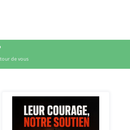
?
utour de vous