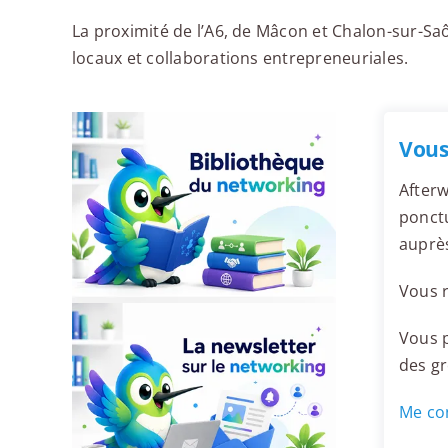
La proximité de l’A6, de Mâcon et Chalon-sur-S
locaux et collaborations entrepreneuriales.
Vous
Afterw
ponctu
auprè
Vous r
Vous p
des g
Me con