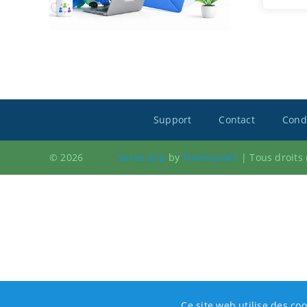
Support
Contact
Condi
© 2026
Sarea.app
by
Pixelsquare
|
Tous droits
Ce site web utilise des coo