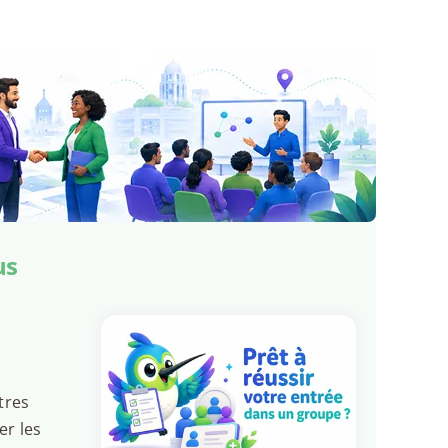
us
tres
er les