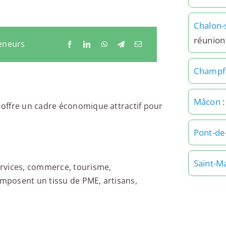
Chalon-
réunion
eneurs
Champfo
Mâcon
:
offre un cadre économique attractif pour
Pont-de
Saint-M
rvices, commerce, tourisme,
omposent un tissu de PME, artisans,