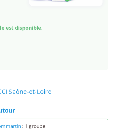
le est disponible.
CCI Saône-et-Loire
autour
ommartin
: 1 groupe