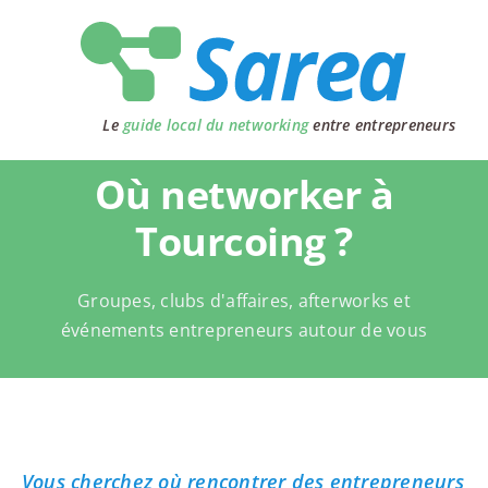
Passer
au
contenu
Le
guide local du networking
entre entrepreneurs
Où networker à
Tourcoing ?
Groupes, clubs d'affaires, afterworks et
événements entrepreneurs autour de vous
Vous cherchez où rencontrer des entrepreneurs