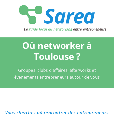
Passer
au
contenu
Le
guide local du networking
entre entrepreneurs
Où networker à
Toulouse ?
Groupes, clubs d'affaires, afterworks et
événements entrepreneurs autour de vous
Vous cherchez où rencontrer des entrepreneurs