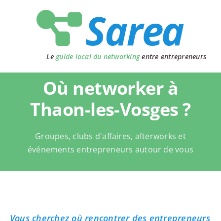
Passer
au
contenu
Le
guide local du networking
entre entrepreneurs
Où networker à
Thaon-les-Vosges ?
Groupes, clubs d'affaires, afterworks et
événements entrepreneurs autour de vous
Vous cherchez où rencontrer des entrepreneurs