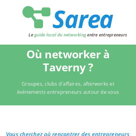
Passer
au
contenu
Le
guide local du networking
entre entrepreneurs
Où networker à
Taverny ?
Groupes, clubs d'affaires, afterworks et
événements entrepreneurs autour de vous
Vous cherchez où rencontrer des entrepreneurs