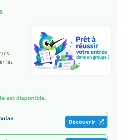
s
tres
er les
le est disponible.
Soulan
Découvrir