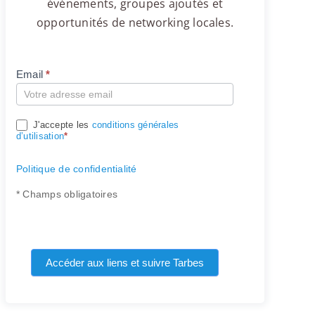
événements, groupes ajoutés et
opportunités de networking locales.
Email
*
Compte
J'accepte les
conditions générales
d’utilisation
*
Politique de confidentialité
* Champs obligatoires
Accéder aux liens et suivre Tarbes