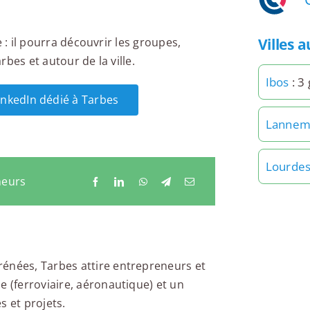
Villes 
 : il pourra découvrir les groupes,
bes et autour de la ville.
Ibos
: 3
LinkedIn dédié à Tarbes
Lannem
Lourde
neurs
rénées, Tarbes attire entrepreneurs et
e (ferroviaire, aéronautique) et un
es et projets.