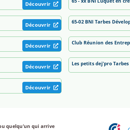
65 - xx BNI Luquet en cr
Découvrir
65-02 BNI Tarbes Dévelo
Découvrir
Club Réunion des Entrep
Découvrir
Les petits dej'pro Tarbes
Découvrir
Découvrir
ou quelqu’un qui arrive