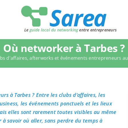
Le
guide local du networking
entre entrepreneurs
Où networker à Tarbes ?
bs d'affaires, afterworks et événements entrepreneurs a
s à Tarbes ? Entre les clubs d’affaires, les
business, les événements ponctuels et les lieux
ais elles sont rarement toutes visibles au même
 à savoir où aller, sans perdre du temps à