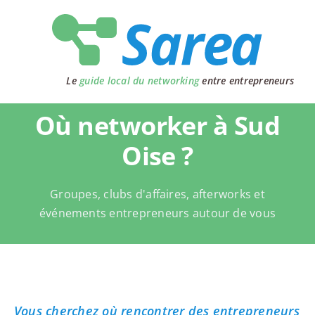
Passer
au
contenu
Le
guide local du networking
entre entrepreneurs
Où networker à Sud
Oise ?
Groupes, clubs d'affaires, afterworks et
événements entrepreneurs autour de vous
Vous cherchez où rencontrer des entrepreneurs