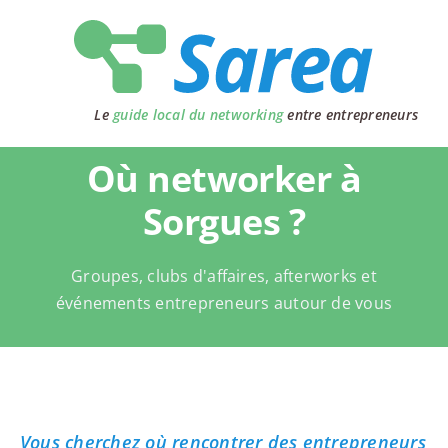
Passer
au
contenu
Le
guide local du networking
entre entrepreneurs
Où networker à
Sorgues ?
Groupes, clubs d'affaires, afterworks et
événements entrepreneurs autour de vous
Vous cherchez où rencontrer des entrepreneurs