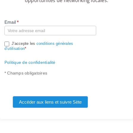
opportunités de networking locales.
Email
*
Compte
J'accepte les
conditions générales
d’utilisation
*
Politique de confidentialité
* Champs obligatoires
Accéder aux liens et suivre Sète