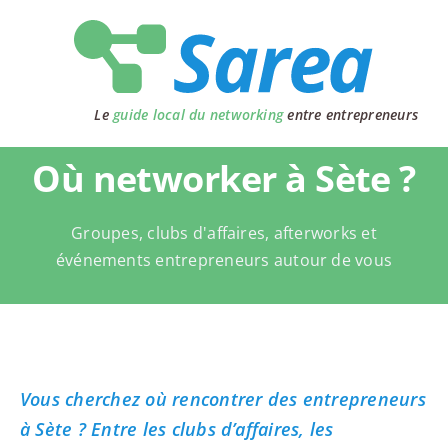
Passer
au
contenu
Le
guide local du networking
entre entrepreneurs
Où networker à Sète ?
Groupes, clubs d'affaires, afterworks et
événements entrepreneurs autour de vous
Vous cherchez où rencontrer des entrepreneurs
à Sète ? Entre les clubs d’affaires, les