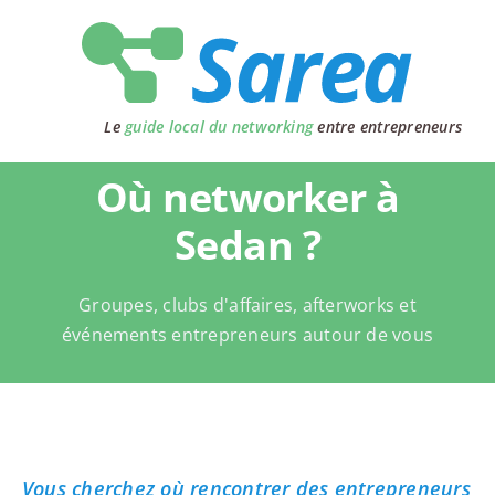
Passer
au
contenu
Le
guide local du networking
entre entrepreneurs
Où networker à
Sedan ?
Groupes, clubs d'affaires, afterworks et
événements entrepreneurs autour de vous
Vous cherchez où rencontrer des entrepreneurs