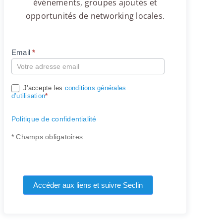
événements, groupes ajoutés et
opportunités de networking locales.
Email
*
Compte
J'accepte les
conditions générales
d’utilisation
*
Politique de confidentialité
* Champs obligatoires
Accéder aux liens et suivre Seclin