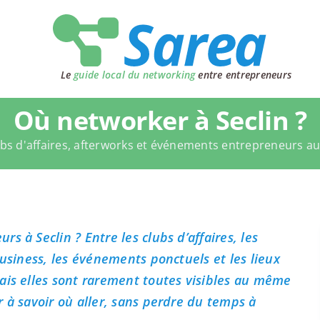
Le
guide local du networking
entre entrepreneurs
Où networker à Seclin ?
bs d'affaires, afterworks et événements entrepreneurs a
s à Seclin ? Entre les clubs d’affaires, les
business, les événements ponctuels et les lieux
ais elles sont rarement toutes visibles au même
 à savoir où aller, sans perdre du temps à