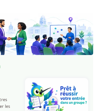
n
tres
er les