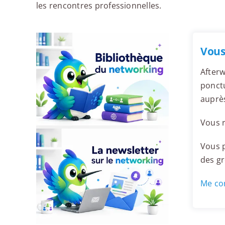
les rencontres professionnelles.
Vous
Afterw
ponctu
auprès
Vous r
Vous p
des g
Me con