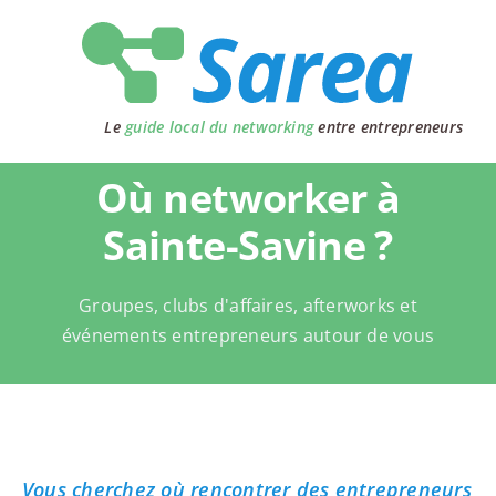
Passer
au
contenu
Le
guide local du networking
entre entrepreneurs
Où networker à
Sainte-Savine ?
Groupes, clubs d'affaires, afterworks et
événements entrepreneurs autour de vous
Vous cherchez où rencontrer des entrepreneurs