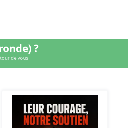
ronde) ?
utour de vous