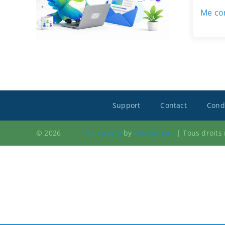
Me con
Support
Contact
Condi
© 2026
Sarea.app
by
Pixelsquare
|
Tous droits