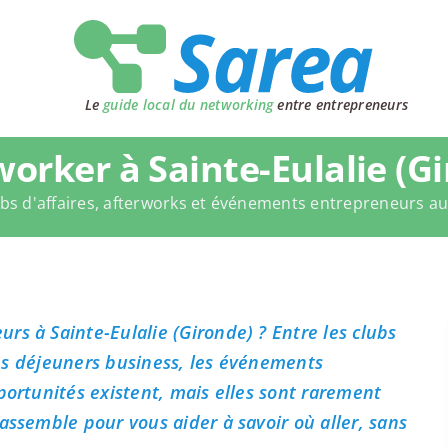
Le
guide local du networking
entre entrepreneurs
orker à Sainte-Eulalie (Gi
bs d'affaires, afterworks et événements entrepreneurs a
rs à Sainte-Eulalie (Gironde) ? Entre les clubs
 les déjeuners business, les événements
portunités existent, mais elles sont rarement
assemble pour vous aider à savoir où aller, sans