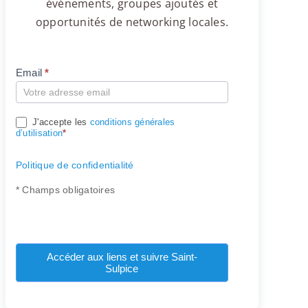
événements, groupes ajoutés et
opportunités de networking locales.
Email
*
Compte
J'accepte les
conditions générales
d’utilisation
*
Politique de confidentialité
* Champs obligatoires
Accéder aux liens et suivre Saint-
Sulpice