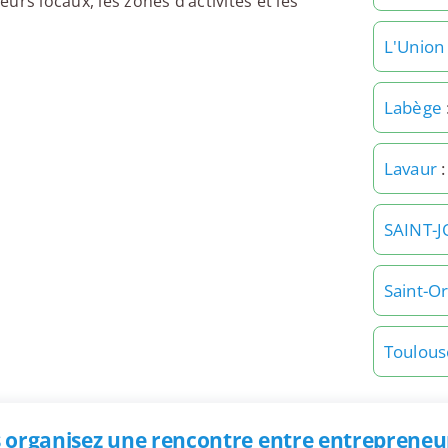
rs locaux, les zones d’activités et les
L'Union
Labège
Lavaur
:
SAINT-
Saint-O
Toulous
 organisez une rencontre entre entrepreneur