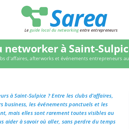
Le
guide local du networking
entre entrepreneurs
 networker à Saint-Sulpic
bs d'affaires, afterworks et événements entrepreneurs a
s à Saint-Sulpice ? Entre les clubs d’affaires,
ers business, les événements ponctuels et les
nt, mais elles sont rarement toutes visibles au
 aider à savoir où aller, sans perdre du temps