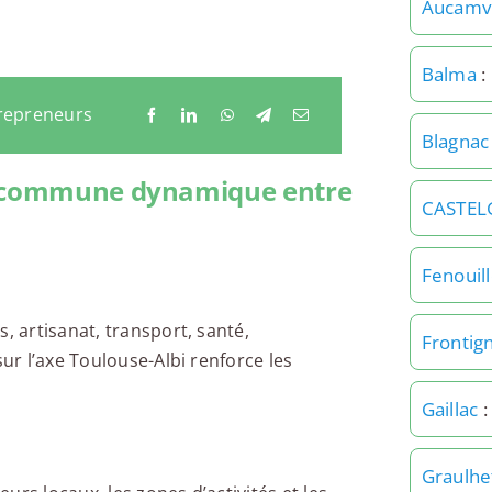
Aucamvi
Balma
:
trepreneurs
Blagnac
ne commune dynamique entre
CASTEL
Fenouill
, artisanat, transport, santé,
Fronti
sur l’axe Toulouse-Albi renforce les
Gaillac
:
Graulhe