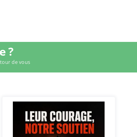
e ?
utour de vous