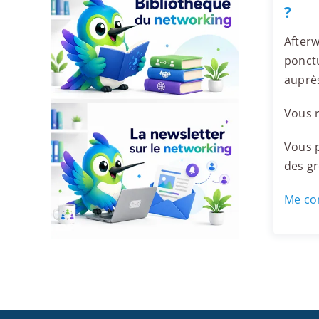
?
Afterw
ponctu
auprès
Vous r
Vous p
des g
Me con