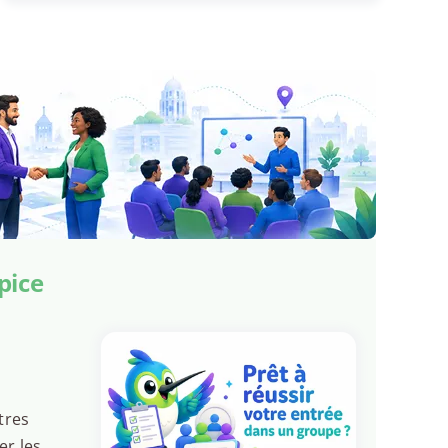
pice
tres
er les