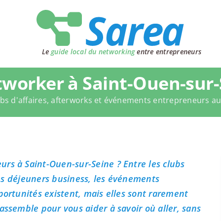
Le
guide local du networking
entre entrepreneurs
worker à Saint-Ouen-sur-
bs d'affaires, afterworks et événements entrepreneurs a
rs à Saint-Ouen-sur-Seine ? Entre les clubs
 les déjeuners business, les événements
portunités existent, mais elles sont rarement
assemble pour vous aider à savoir où aller, sans