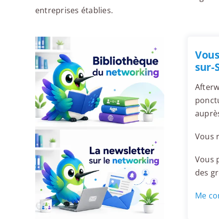
entreprises établies.
Vous
sur-
Afterw
ponctu
auprès
Vous r
Vous p
des g
Me con