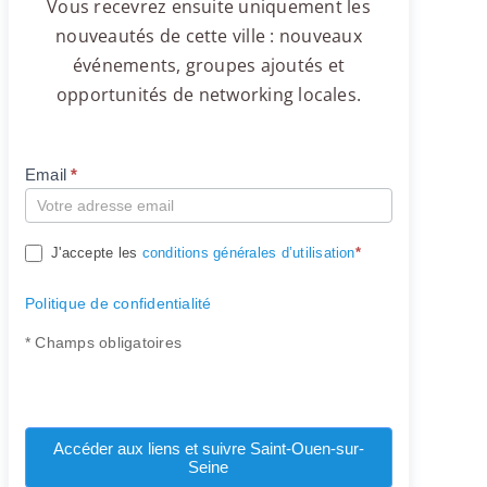
Vous recevrez ensuite uniquement les
nouveautés de cette ville : nouveaux
événements, groupes ajoutés et
opportunités de networking locales.
Email
*
Compte
J'accepte les
conditions générales d’utilisation
*
Politique de confidentialité
* Champs obligatoires
Accéder aux liens et suivre Saint-Ouen-sur-
Seine