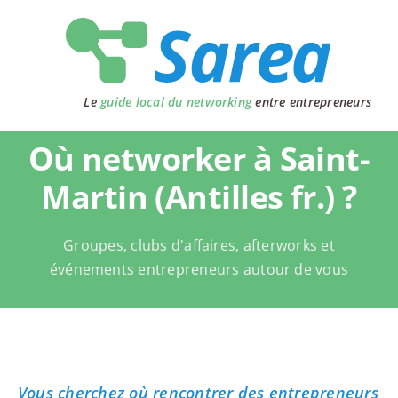
Passer
au
contenu
Le
guide local du networking
entre entrepreneurs
Où networker à Saint-
Martin (Antilles fr.) ?
Groupes, clubs d'affaires, afterworks et
événements entrepreneurs autour de vous
Vous cherchez où rencontrer des entrepreneurs