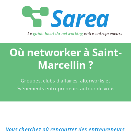
Passer
au
contenu
Le
guide local du networking
entre entrepreneurs
Où networker à Saint-
Marcellin ?
Groupes, clubs d'affaires, afterworks et
événements entrepreneurs autour de vous
Vous cherchez où rencontrer des entrepreneurs