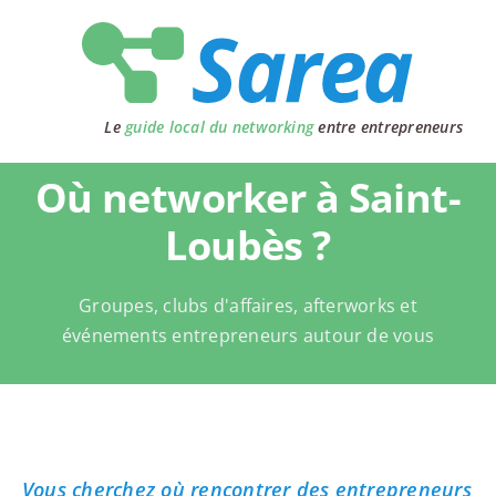
Passer
au
contenu
Le
guide local du networking
entre entrepreneurs
Où networker à Saint-
Loubès ?
Groupes, clubs d'affaires, afterworks et
événements entrepreneurs autour de vous
Vous cherchez où rencontrer des entrepreneurs