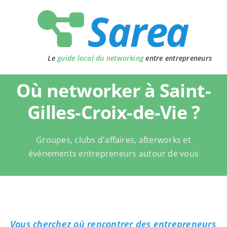
Passer
au
contenu
Le
guide local du networking
entre entrepreneurs
Où networker à Saint-
Gilles-Croix-de-Vie ?
Groupes, clubs d'affaires, afterworks et
événements entrepreneurs autour de vous
Vous cherchez où rencontrer des entrepreneurs