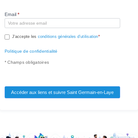
Email
*
Compte
J'accepte les
conditions générales d’utilisation
*
Politique de confidentialité
* Champs obligatoires
Accéder aux liens et suivre Saint Germain-en-Laye