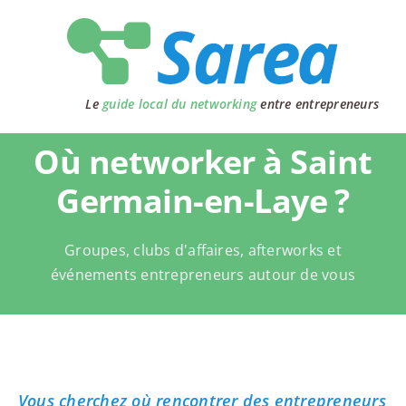
Passer
au
contenu
Le
guide local du networking
entre entrepreneurs
Où networker à Saint
Germain-en-Laye ?
Groupes, clubs d'affaires, afterworks et
événements entrepreneurs autour de vous
Vous cherchez où rencontrer des entrepreneurs