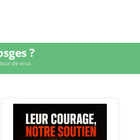
osges ?
utour de vous