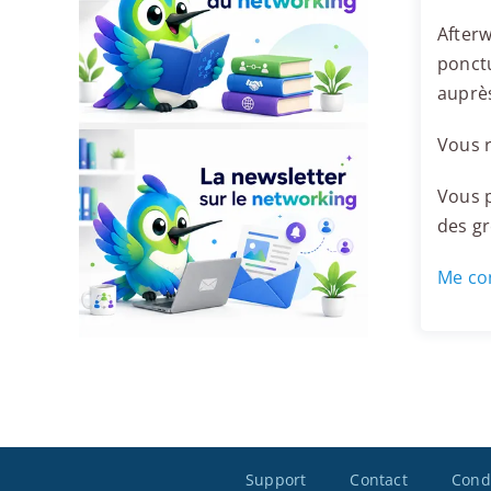
Afterw
ponctu
auprès
Vous r
Vous p
des g
Me con
Support
Contact
Condi