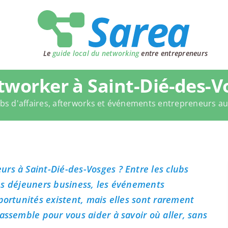
Le
guide local du networking
entre entrepreneurs
worker à Saint-Dié-des-V
bs d'affaires, afterworks et événements entrepreneurs a
rs à Saint-Dié-des-Vosges ? Entre les clubs
 les déjeuners business, les événements
portunités existent, mais elles sont rarement
assemble pour vous aider à savoir où aller, sans