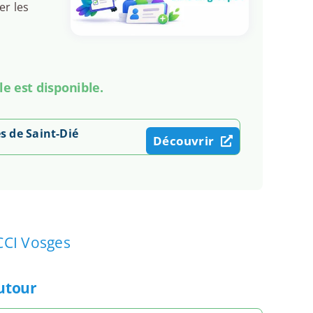
er les
le est disponible.
 de Saint-Dié
Découvrir
CCI Vosges
autour