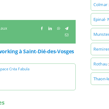
Colmar
Epinal-
 aux
Munste
Remire
working à Saint-Dié-des-Vosges
Rothau
space Créa Fabula
Thaon-l
es