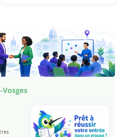
s-Vosges
tres