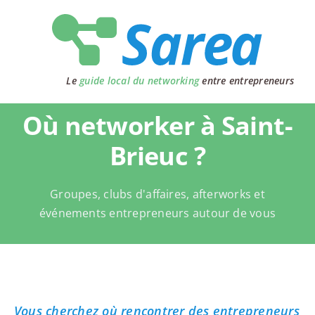
Passer
au
contenu
Le
guide local du networking
entre entrepreneurs
Où networker à Saint-
Brieuc ?
Groupes, clubs d'affaires, afterworks et
événements entrepreneurs autour de vous
Vous cherchez où rencontrer des entrepreneurs