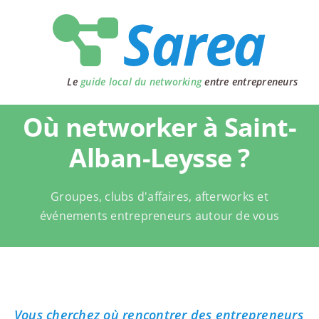
Passer
au
contenu
Le
guide local du networking
entre entrepreneurs
Où networker à Saint-
Alban-Leysse ?
Groupes, clubs d'affaires, afterworks et
événements entrepreneurs autour de vous
Vous cherchez où rencontrer des entrepreneurs