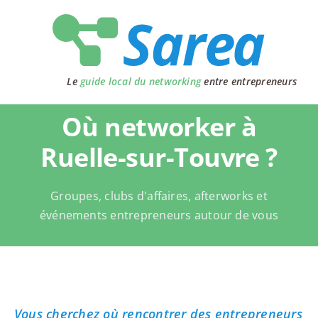
Passer
au
contenu
Le
guide local du networking
entre entrepreneurs
Où networker à
Ruelle-sur-Touvre ?
Groupes, clubs d'affaires, afterworks et
événements entrepreneurs autour de vous
Vous cherchez où rencontrer des entrepreneurs