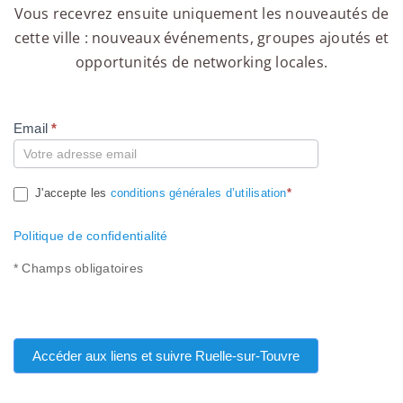
Vous recevrez ensuite uniquement les nouveautés de
cette ville : nouveaux événements, groupes ajoutés et
opportunités de networking locales.
Email
*
Compte
J'accepte les
conditions générales d’utilisation
*
Politique de confidentialité
* Champs obligatoires
Accéder aux liens et suivre Ruelle-sur-Touvre