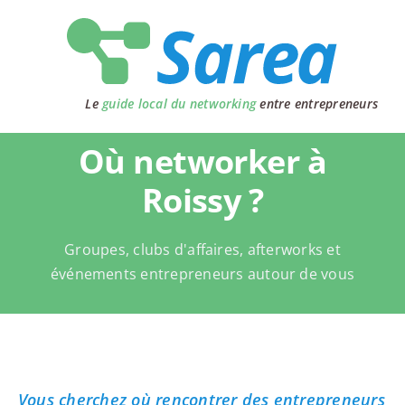
Passer
au
contenu
Le
guide local du networking
entre entrepreneurs
Où networker à
Roissy ?
Groupes, clubs d'affaires, afterworks et
événements entrepreneurs autour de vous
Vous cherchez où rencontrer des entrepreneurs