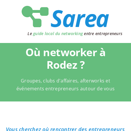
Passer
au
contenu
Le
guide local du networking
entre entrepreneurs
Où networker à
Rodez ?
Groupes, clubs d'affaires, afterworks et
événements entrepreneurs autour de vous
Vous cherchez où rencontrer des entrepreneurs