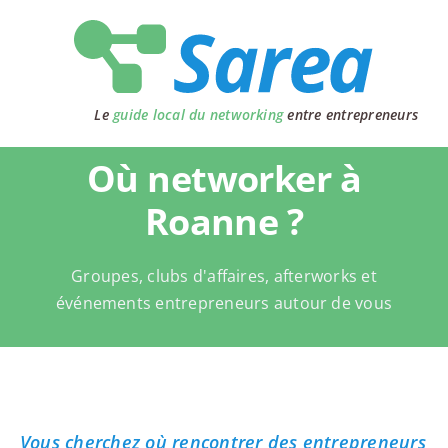
Passer
au
contenu
Le
guide local du networking
entre entrepreneurs
Où networker à
Roanne ?
Groupes, clubs d'affaires, afterworks et
événements entrepreneurs autour de vous
Vous cherchez où rencontrer des entrepreneurs