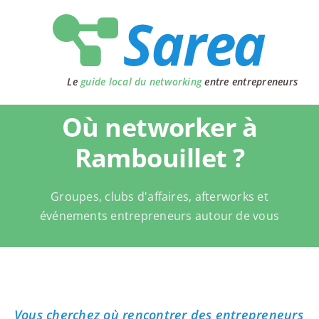
Passer
au
contenu
Le
guide local du networking
entre entrepreneurs
Où networker à
Rambouillet ?
Groupes, clubs d'affaires, afterworks et
événements entrepreneurs autour de vous
Vous cherchez où rencontrer des entrepreneurs