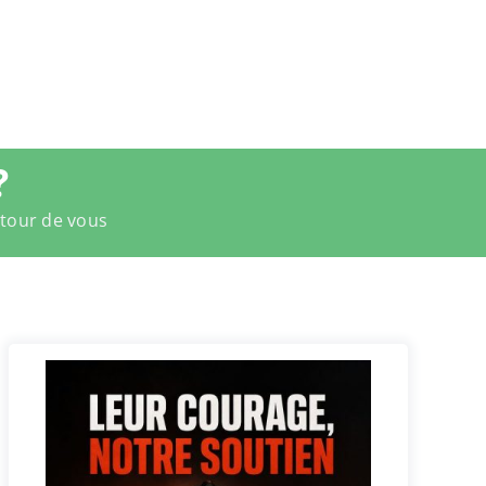
?
utour de vous