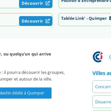
Pouvoir d'Entreprendre
Découvrir
Tablée Link' - Quimper
Découvrir
 ou quelqu’un qui arrive
Villes 
 : il pourra découvrir les groupes,
imper et autour de la ville.
Concar
inkedIn dédié à Quimper
Douarn