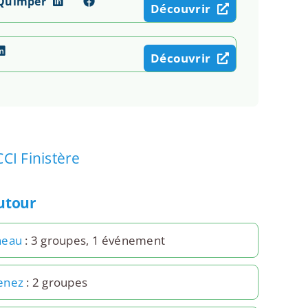
 Quimper
Découvrir
Découvrir
CCI Finistère
autour
neau
: 3 groupes, 1 événement
enez
: 2 groupes