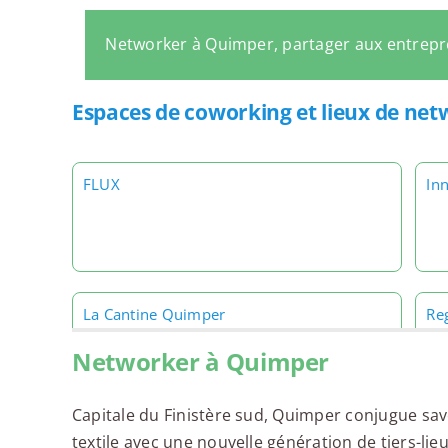
Networker à Quimper, partager aux entrep
Espaces de coworking et lieux de ne
FLUX
In
La Cantine Quimper
Re
Networker à Quimper
Capitale du Finistère sud, Quimper conjugue savo
textile avec une nouvelle génération de tiers-li
Wojo Quimper - Ibis centre