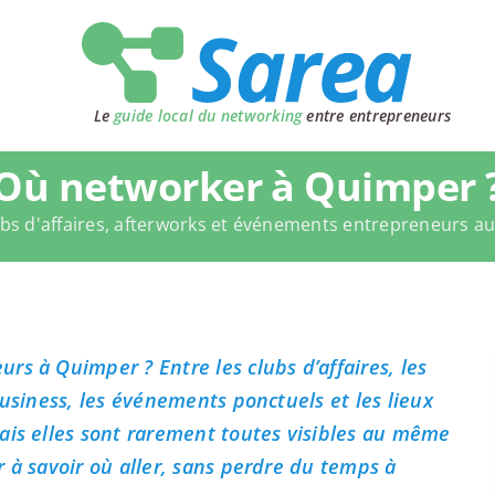
Le
guide local du networking
entre entrepreneurs
Où networker à Quimper 
bs d'affaires, afterworks et événements entrepreneurs a
rs à Quimper ? Entre les clubs d’affaires, les
business, les événements ponctuels et les lieux
ais elles sont rarement toutes visibles au même
 à savoir où aller, sans perdre du temps à