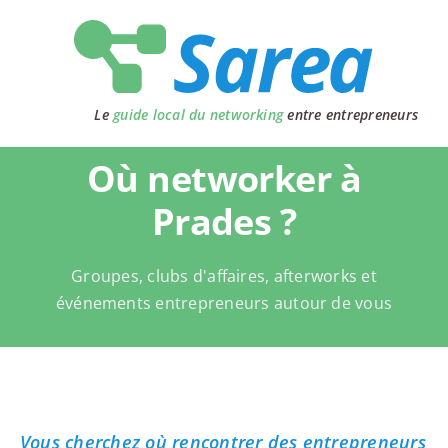
Passer
au
contenu
Le
guide local du networking
entre entrepreneurs
Où networker à
Prades ?
Groupes, clubs d'affaires, afterworks et
événements entrepreneurs autour de vous
Vous cherchez où rencontrer des entrepreneurs