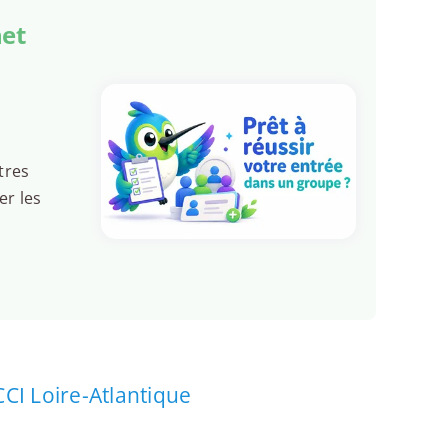
het
tres
er les
CCI Loire-Atlantique