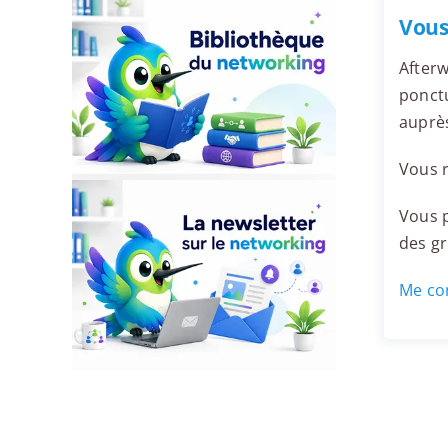
Vous
Afterw
ponctu
auprè
Vous r
Vous p
des g
Me con