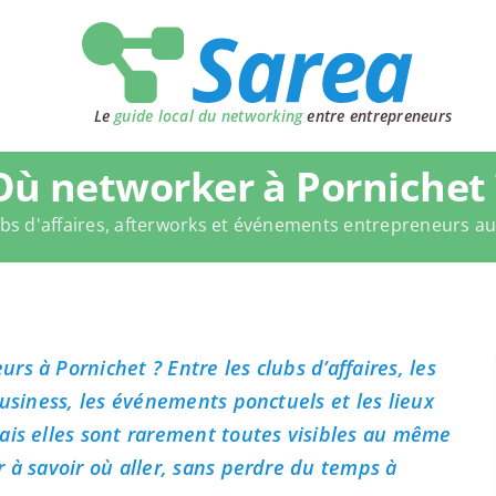
Le
guide local du networking
entre entrepreneurs
Où networker à Pornichet 
bs d'affaires, afterworks et événements entrepreneurs a
s à Pornichet ? Entre les clubs d’affaires, les
business, les événements ponctuels et les lieux
ais elles sont rarement toutes visibles au même
 à savoir où aller, sans perdre du temps à