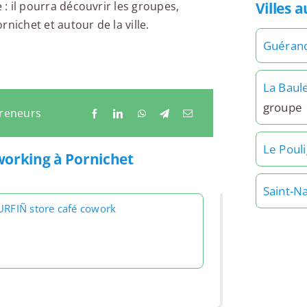
Villes 
 : il pourra découvrir les groupes,
nichet et autour de la ville.
Guéran
La Baul
groupe
preneurs
Le Poul
working à Pornichet
Saint-N
URFIÑ store café cowork