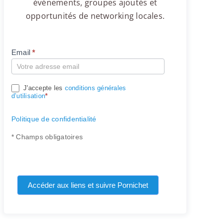
événements, groupes ajoutés et
opportunités de networking locales.
Email
*
Compte
J'accepte les
conditions générales
d’utilisation
*
Politique de confidentialité
* Champs obligatoires
Accéder aux liens et suivre Pornichet