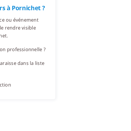
s à Pornichet ?
ence ou événement
e rendre visible
het.
on professionnelle ?
raisse dans la liste
ction