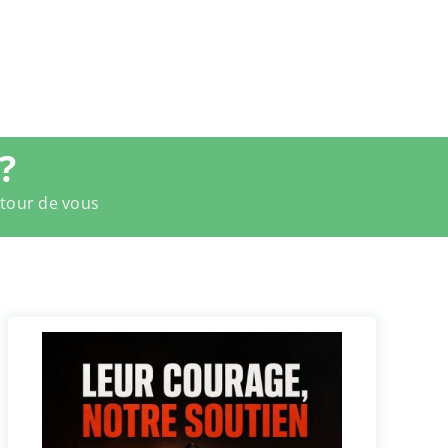
?
utour de vous