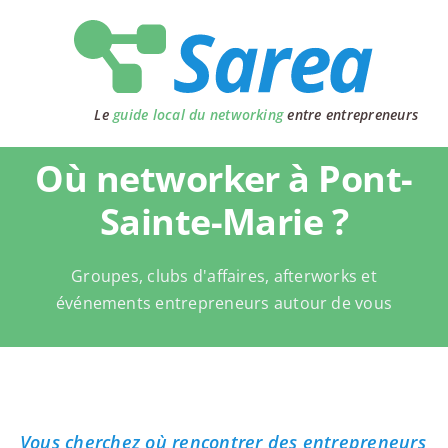
Passer
au
contenu
Le
guide local du networking
entre entrepreneurs
Où networker à Pont-
Sainte-Marie ?
Groupes, clubs d'affaires, afterworks et
événements entrepreneurs autour de vous
Vous cherchez où rencontrer des entrepreneurs