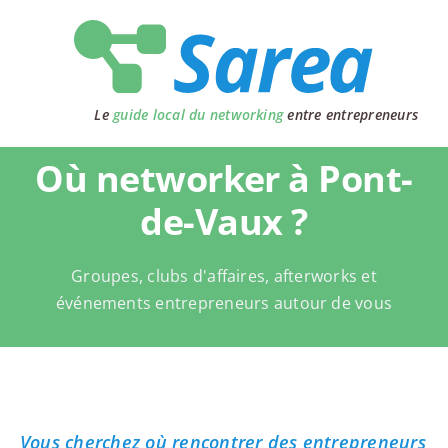
Passer
au
contenu
Le
guide local du networking
entre entrepreneurs
Où networker à Pont-
de-Vaux ?
Groupes, clubs d'affaires, afterworks et
événements entrepreneurs autour de vous
Vous cherchez où rencontrer des entrepreneurs