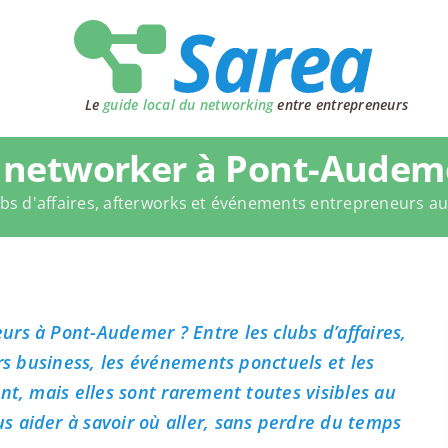
Le
guide local du networking
entre entrepreneurs
 networker à Pont-Audeme
bs d'affaires, afterworks et événements entrepreneurs a
rs à Pont-Audemer ? Entre les clubs d’affaires,
ers business, les événements ponctuels et les
nt, mais elles sont rarement toutes visibles au
 aider à savoir où aller, sans perdre du temps