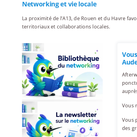
Networking et vie locale
La proximité de l’A13, de Rouen et du Havre favo
territoriaux et collaborations locales.
Vous
Aude
Afterw
ponctu
auprè
Vous r
Vous p
des g