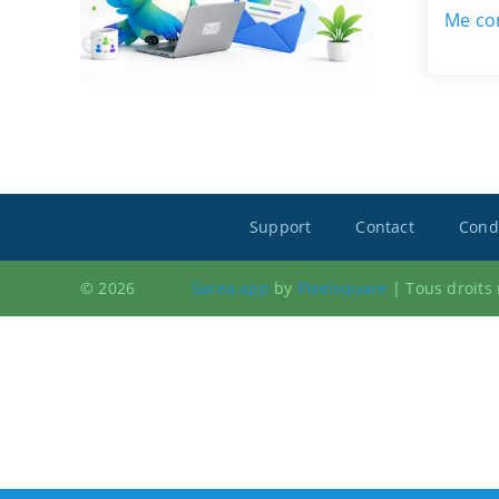
Me con
Support
Contact
Condi
© 2026
Sarea.app
by
Pixelsquare
|
Tous droits