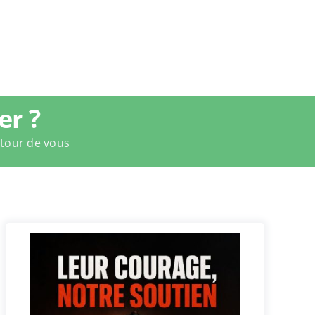
r ?
utour de vous