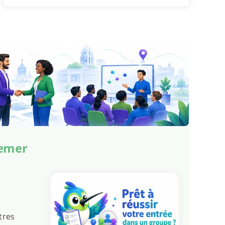
demer
tres