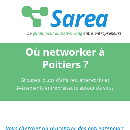
Passer
au
contenu
Le
guide local du networking
entre entrepreneurs
Où networker à
Poitiers ?
Groupes, clubs d'affaires, afterworks et
événements entrepreneurs autour de vous
Vous cherchez où rencontrer des entrepreneurs