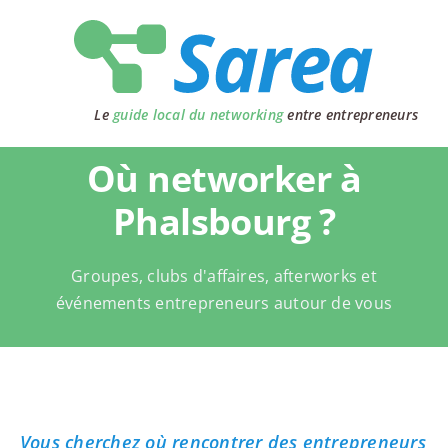
Passer
au
contenu
Le
guide local du networking
entre entrepreneurs
Où networker à
Phalsbourg ?
Groupes, clubs d'affaires, afterworks et
événements entrepreneurs autour de vous
Vous cherchez où rencontrer des entrepreneurs